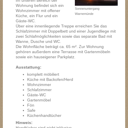
Im unteren Bereich der
Wohnung befindet sich ein
Sonnenuntergang
Wohnzimmer mit offener
Warnemünde
Küche, ein Flur und ein
Gäste-WC.
Über eine innenliegende Treppe erreichen Sie das
Schlafzimmer mit Doppelbett und einer Jugendliege mit
zwei Schlafmöglichkeiten sowie das separate Bad mit
Wanne, Dusche und WC.
Die Wohnfläche beträgt ca. 65 m². Zur Wohnung
gehören außerdem eine Terrasse mit Gartenmöbeln
sowie ein hauseigener Parkplatz.
Ausstattung:
komplett möbiliert
Küche mit Backofen/Herd
Wohnzimmer
Schlafzimmer
Gäste-WC
Gartenmöbel
Fön
Safe
Küchenhandtücher
Hinweis:
Handtücher sind
nicht
inklusive.